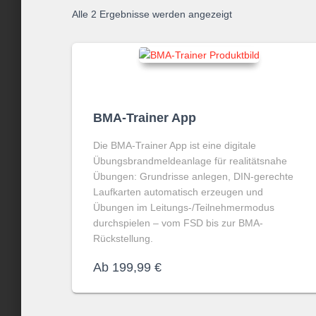
Alle 2 Ergebnisse werden angezeigt
BMA-Trainer App
Die BMA-Trainer App
ist eine digitale
Übungsbrandmeldeanlage für realitätsnahe
Übungen: Grundrisse anlegen, DIN-gerechte
Laufkarten automatisch erzeugen und
Übungen im Leitungs-/Teilnehmermodus
durchspielen – vom FSD bis zur BMA-
Rückstellung.
Ab
199,99
€