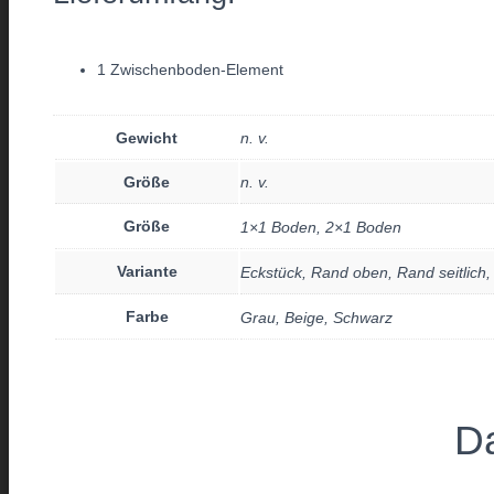
1 Zwischenboden-Element
Gewicht
n. v.
Größe
n. v.
Größe
1×1 Boden, 2×1 Boden
Variante
Eckstück, Rand oben, Rand seitlich
Farbe
Grau, Beige, Schwarz
Da