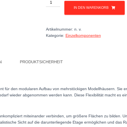
Zwischenboden
Menge
IN DEN WARENKORB
Artikelnummer:
n. v.
Kategorie:
Einzelkomponenten
N
PRODUKTSICHERHEIT
t für den modularen Aufbau von mehrstöckigen Modellhäusern. Sie erm
Bedarf wieder abgenommen werden kann. Diese Flexibilität macht es ei
kompliziert miteinander verbinden, um größere Flächen zu bilden. Um
alistische Sicht auf die darunterliegende Etage ermöglichen und das 